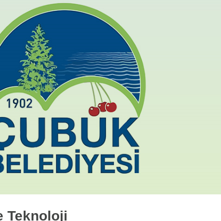
Türkiye'nin En Deri
Maden Ocağı
Polyak Eynez'in değerli ölçm
bu gururda sizin payınız bü
Devamı...
e Teknoloji