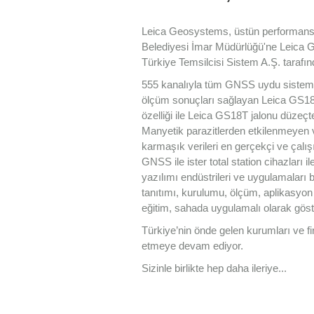
Leica Geosystems, üstün performansl
Belediyesi İmar Müdürlüğü'ne Leica 
Türkiye Temsilcisi Sistem A.Ş. tarafınd
555 kanalıyla tüm GNSS uydu sistem
ölçüm sonuçları sağlayan Leica GS18T 
özelliği ile Leica GS18T jalonu düze
Manyetik parazitlerden etkilenmeyen 
karmaşık verileri en gerçekçi ve çalışı
GNSS ile ister total station cihazları i
yazılımı endüstrileri ve uygulamaları 
tanıtımı, kurulumu, ölçüm, aplikasyon ve 
eğitim, sahada uygulamalı olarak göste
Türkiye’nin önde gelen kurumları ve fi
etmeye devam ediyor.
Sizinle birlikte hep daha ileriye...