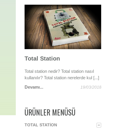
n Linyit
Total Station
Gebze Darı
Total station nedir? Total station nasıl
Tünellerin Olm
kullanılır? Total station nerelerde kul [...]
Technologies
e ekipleri,
yük...
Devamı...
Devamı...
19/03/2018
02/01/2020
ÜRÜNLER MENÜSÜ
TOTAL STATION
−