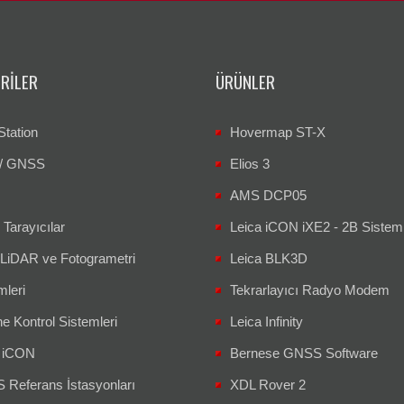
RILER
ÜRÜNLER
Station
Hovermap ST-X
/ GNSS
Elios 3
AMS DCP05
 Tarayıcılar
Leica iCON iXE2 - 2B Sistem
 LiDAR ve Fotogrametri
Leica BLK3D
mleri
Tekrarlayıcı Radyo Modem
e Kontrol Sistemleri
Leica Infinity
a iCON
Bernese GNSS Software
Referans İstasyonları
XDL Rover 2