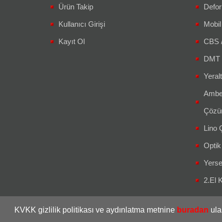
Ürün Takip
Defor
Kullanıcı Girişi
Mobil
Kayıt Ol
CBS 
DMT 
Yeralt
Amber
Çözüm
Lino Ç
Optik
Yerse
2.El K
KVKK gizlilik politikası ve aydınlatma metnine
buradan
ula