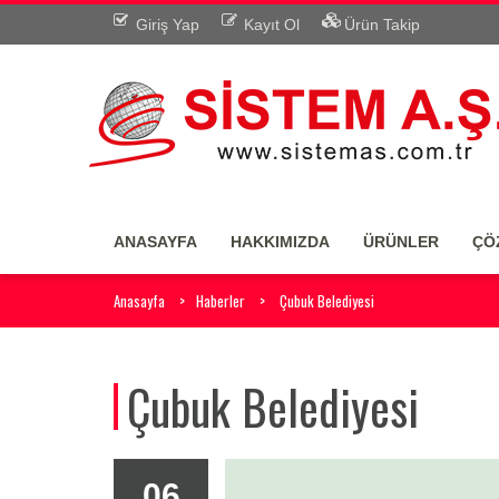
Giriş Yap
Kayıt Ol
Ürün Takip
ANASAYFA
HAKKIMIZDA
ÜRÜNLER
ÇÖ
Anasayfa
Haberler
Çubuk Belediyesi
Çubuk Belediyesi
06