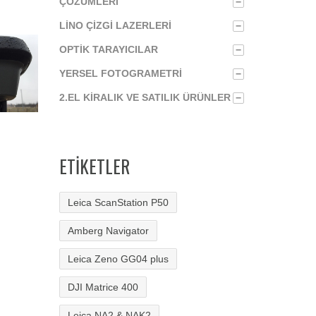
ÇÖZÜMLERI
−
LINO ÇIZGI LAZERLERI
−
OPTIK TARAYICILAR
−
YERSEL FOTOGRAMETRI
−
2.EL KIRALIK VE SATILIK ÜRÜNLER
−
ETIKETLER
Leica ScanStation P50
Amberg Navigator
Leica Zeno GG04 plus
DJI Matrice 400
Leica NA2 & NAK2