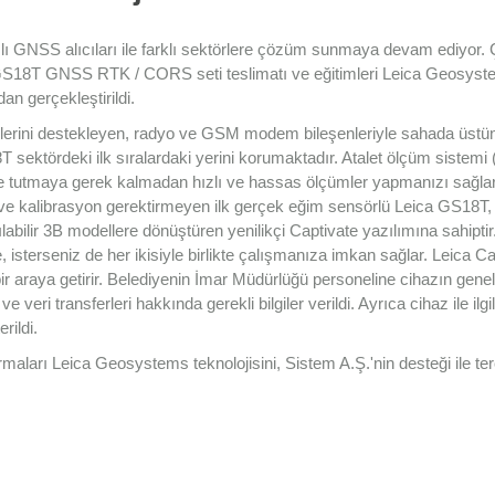
ı GNSS alıcıları ile farklı sektörlere çözüm sunmaya devam ediyor.
GS18T GNSS RTK / CORS seti teslimatı ve eğitimleri Leica Geosys
an gerçekleştirildi.
lerini destekleyen, radyo ve GSM modem bileşenleriyle sahada üst
sektördeki ilk sıralardaki yerini korumaktadır. Atalet ölçüm sistemi
çte tutmaya gerek kalmadan hızlı ve hassas ölçümler yapmanızı sağlar
ve kalibrasyon gerektirmeyen ilk gerçek eğim sensörlü Leica GS18T,
labilir 3B modellere dönüştüren yenilikçi Captivate yazılımına sahiptir.
le, isterseniz de her ikisiyle birlikte çalışmanıza imkan sağlar. Leica C
bir araya getirir. Belediyenin İmar Müdürlüğü personeline cihazın genel
veri transferleri hakkında gerekli bilgiler verildi. Ayrıca cihaz ile ilgil
rildi.
rmaları Leica Geosystems teknolojisini, Sistem A.Ş.'nin desteği ile ter