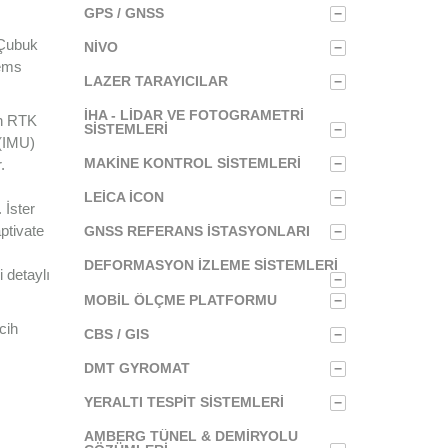
GPS / GNSS
−
 Çubuk
NIVO
−
tems
LAZER TARAYICILAR
−
İHA - LIDAR VE FOTOGRAMETRI
ün RTK
SISTEMLERI
−
 (IMU)
MAKINE KONTROL SISTEMLERI
.
−
LEICA ICON
−
 İster
aptivate
GNSS REFERANS İSTASYONLARI
−
DEFORMASYON İZLEME SISTEMLERI
i detaylı
−
MOBIL ÖLÇME PLATFORMU
−
cih
CBS / GIS
−
DMT GYROMAT
−
YERALTI TESPIT SISTEMLERI
−
AMBERG TÜNEL & DEMIRYOLU