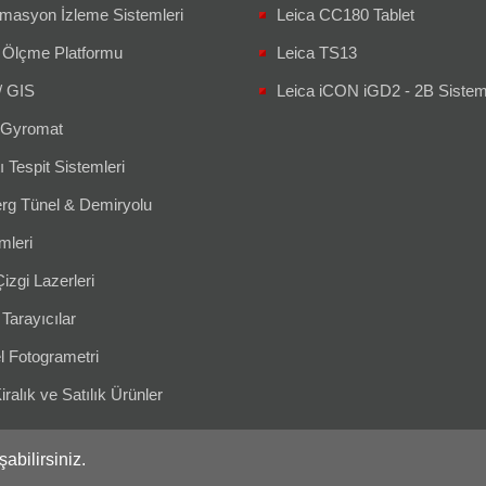
masyon İzleme Sistemleri
Leica CC180 Tablet
 Ölçme Platformu
Leica TS13
/ GIS
Leica iCON iGD2 - 2B Siste
Gyromat
ı Tespit Sistemleri
g Tünel & Demiryolu
leri
izgi Lazerleri
 Tarayıcılar
l Fotogrametri
iralık ve Satılık Ürünler
şabilirsiniz.