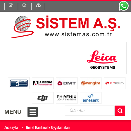
MENÜ
Anasayfa
Genel Haritacılık Uygulamaları