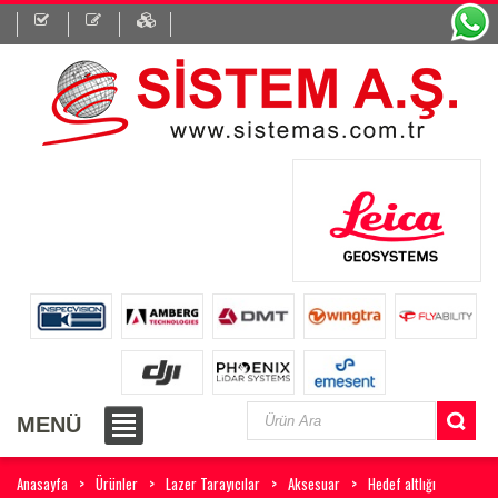
MENÜ
Anasayfa
Ürünler
Lazer Tarayıcılar
Aksesuar
Hedef altlığı