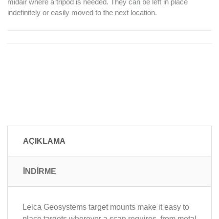
midair where a tripod is needed. They can be left in place
indefinitely or easily moved to the next location.
AÇIKLAMA
İNDİRME
Leica Geosystems target mounts make it easy to
place targets wherever a scan requires, from metal