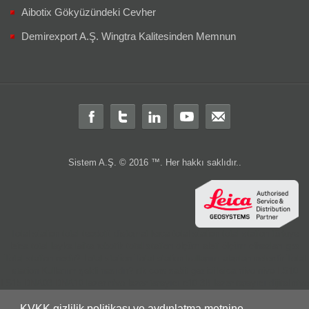
Aibotix Gökyüzündeki Cevher
Demirexport A.Ş. Wingtra Kalitesinden Memnun
Sistem A.Ş. © 2016 ™. Her hakkı saklıdır..
Total station
total
teodolit
distomat
leica total station
total station türkiye
leica total
layka
laika
robotik total station
ölçüm aleti
ölçüm cihazları
gps
Total station nedir?
Total station
Total station kullanım alanları nelerdir
Total
station Kullanım şekli nasıdır?
rtk
cors
sabit
gezici
leica nivo
nivo
LS10
LS15
DNA03
DNA10
lazer nivo
lazer tarayıcı
c10
3B lazer tarayıcı
dijital nivo
optik nivo
wild
wild teodolit
wild total
total aktarım
total veri transferi
total
KVKK gizlilik politikası ve aydınlatma metnine
ölçüm hatası
total station servis
total teknik servis
2.el total station
leica 2.el