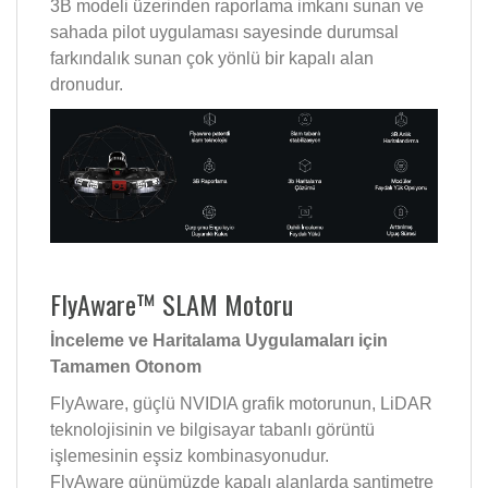
3B modeli üzerinden raporlama imkanı sunan ve
sahada pilot uygulaması sayesinde durumsal
farkındalık sunan çok yönlü bir kapalı alan
dronudur.
FlyAware™ SLAM Motoru
İnceleme ve Haritalama Uygulamaları için
Tamamen Otonom
FlyAware, güçlü NVIDIA grafik motorunun, LiDAR
teknolojisinin ve bilgisayar tabanlı görüntü
işlemesinin eşsiz kombinasyonudur.
FlyAware günümüzde kapalı alanlarda santimetre