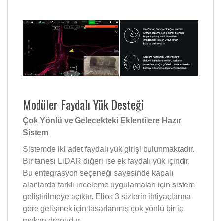
Modüler Faydalı Yük Desteği
Çok Yönlü ve Gelecekteki Eklentilere Hazır
Sistem
Sistemde iki adet faydalı yük girişi bulunmaktadır.
Bir tanesi LiDAR diğeri ise ek faydalı yük içindir.
Bu entegrasyon seçeneği sayesinde kapalı
alanlarda farklı inceleme uygulamaları için sistem
geliştirilmeye açıktır. Elios 3 sizlerin ihtiyaçlarına
göre gelişmek için tasarlanmış çok yönlü bir iç
mekan dronudur.