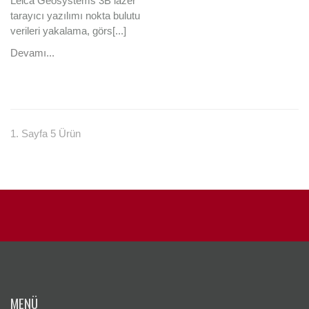
Leica Geosystems 3B lazer
tarayıcı yazılımı nokta bulutu
verileri yakalama, görs[...]
Devamı...
1. Sayfa 5 Ürün
MENÜ