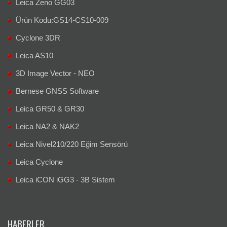
Leica Zeno GG03
Ürün Kodu:GS14-CS10-009
Cyclone 3DR
Leica AS10
3D Image Vector - NEO
Bernese GNSS Software
Leica GR50 & GR30
Leica NA2 & NAK2
Leica Nivel210/220 Eğim Sensörü
Leica Cyclone
Leica iCON iGG3 - 3B Sistem
HABERLER