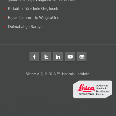
Kırkdilim Tünellerle Geçilecek
Eşsiz Tasarımı ile WingtraOne
Dolmabahçe Sarayı
Sistem A.Ş. © 2016 ™. Her hakkı saklıdır..
Total station
total
teodolit
distomat
leica total station
total station türkiye
leica total
layka
laika
robotik total station
ölçüm aleti
ölçüm cihazları
gps
Total station nedir?
Total station
Total station kullanım alanları nelerdir
Total
station Kullanım şekli nasıdır?
rtk
cors
sabit
gezici
leica nivo
nivo
LS10