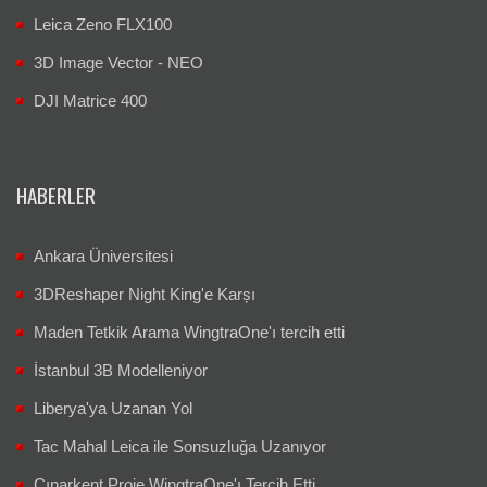
Leica Zeno FLX100
3D Image Vector - NEO
DJI Matrice 400
HABERLER
Ankara Üniversitesi
3DReshaper Night King'e Karșı
Maden Tetkik Arama WingtraOne'ı tercih etti
İstanbul 3B Modelleniyor
Liberya'ya Uzanan Yol
Tac Mahal Leica ile Sonsuzluğa Uzanıyor
Çınarkent Proje WingtraOne'ı Tercih Etti