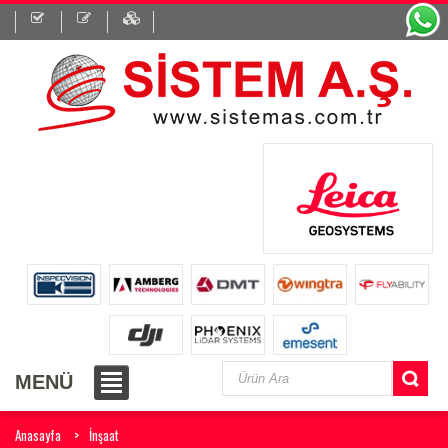
MENÜ
Anasayfa
İnşaat