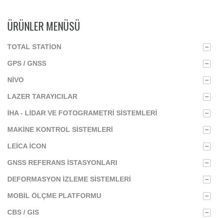
ÜRÜNLER MENÜSÜ
TOTAL STATION
−
GPS / GNSS
−
NIVO
−
LAZER TARAYICILAR
−
İHA - LIDAR VE FOTOGRAMETRI SISTEMLERI
−
MAKINE KONTROL SISTEMLERI
−
LEICA ICON
−
GNSS REFERANS İSTASYONLARI
−
DEFORMASYON İZLEME SISTEMLERI
−
MOBIL ÖLÇME PLATFORMU
−
CBS / GIS
−