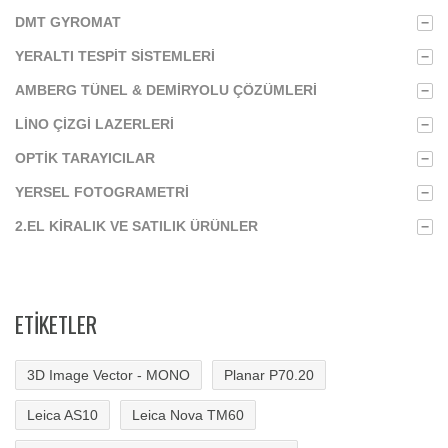
DMT GYROMAT
−
YERALTI TESPIT SISTEMLERI
−
AMBERG TÜNEL & DEMIRYOLU ÇÖZÜMLERI
−
LINO ÇIZGI LAZERLERI
−
OPTIK TARAYICILAR
−
YERSEL FOTOGRAMETRI
−
2.EL KIRALIK VE SATILIK ÜRÜNLER
−
ETIKETLER
3D Image Vector - MONO
Planar P70.20
Leica AS10
Leica Nova TM60