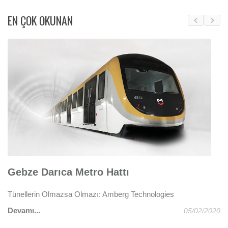
EN ÇOK OKUNAN
Gebze Darıca Metro Hattı
B
Tünellerin Olmazsa Olmazı: Amberg Technologies
Me
Devamı...
De
05/02/2020
018