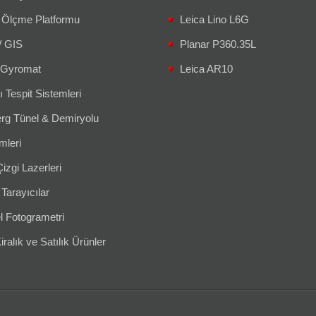
 Ölçme Platformu
Leica Lino L6G
/ GIS
Planar P360.35L
Gyromat
Leica AR10
ı Tespit Sistemleri
g Tünel & Demiryolu
leri
izgi Lazerleri
 Tarayıcılar
l Fotogrametri
iralık ve Satılık Ürünler