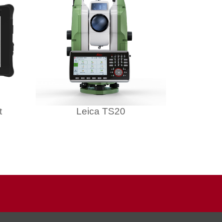
t
Leica TS20
Leic