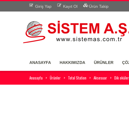
Giriş Yap
Kayıt Ol
Ürün Takip
ANASAYFA
HAKKIMIZDA
ÜRÜNLER
ÇÖ
Anasayfa
Ürünler
Total Station
Aksesuar
Dik oküler