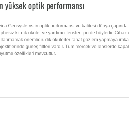
n yüksek optik performansı
ica Geosystems’in optik performansı ve kalitesi dünya çapında b
phesiz ki dik oküler ve yardımcı lensler için de böyledir. Cihaz o
llanmamak önemlidir. dik okülerler rahat gözlem yapmaya imkan
jektiflerinde güneş filtleri vardır. Tüm mercek ve lenslerde kapa
yütme özellikleri mevcuttur.