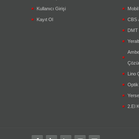
Kullanıcı Girişi
Mobil
Kayıt Ol
CBS 
DMT 
Yeralt
Amber
Çözüm
Lino Ç
Optik
Yerse
2.El K