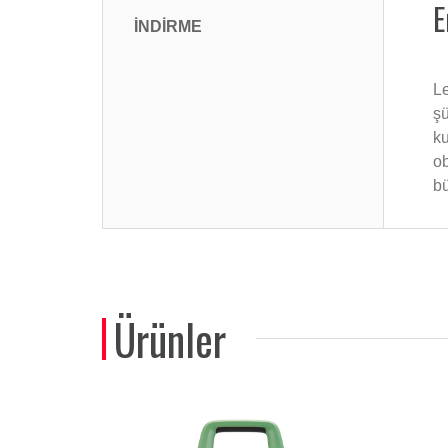
E
İNDİRME
Le
şü
ku
ob
bü
Ürünler