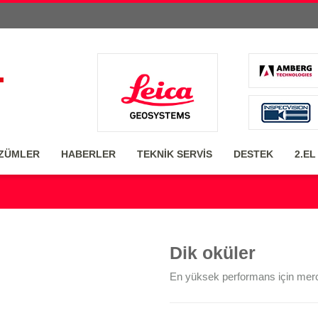
ZÜMLER
HABERLER
TEKNİK SERVİS
DESTEK
2.EL
Dik oküler
En yüksek performans için merc