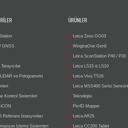
RILER
ÜRÜNLER
Station
Leica Zeno GG03
/ GNSS
WingtraOne GenII
Leica ScanStation P40 / P30
 Tarayıcılar
Leica LS15 & LS10
 LiDAR ve Fotogrametri
Leica Viva TS16
mleri
Leica MSS400 Serisi Sensörl
e Kontrol Sistemleri
Teknolojisi
a iCON
Pix4D Mapper
Referans İstasyonları
Leica AR25
masyon İzleme Sistemleri
Leica CC200 Tablet