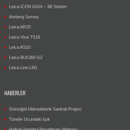
Leica iCON iGG4 – 3B Sistem
Amberg Survey
Leica AR20
Leica Viva TS16
Leica AS10
Leica BLK360 G2
Leica Lino L6G
HABERLER
Gürsöğüt Hidroelektrik Santrali Projesi
Tünelin Ucundaki Işık
Halkalı-İstanbul Havalimanı Metrosu