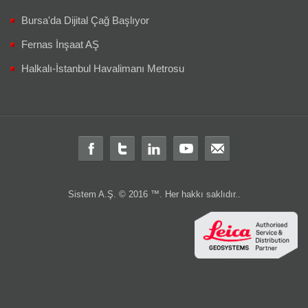
Bursa'da Dijital Çağ Başlıyor
Fernas İnşaat AŞ
Halkalı-İstanbul Havalimanı Metrosu
Sistem A.Ş. © 2016 ™. Her hakkı saklıdır..
Total station
total
teodolit
distomat
leica total station
total station türkiye
leica total
layka
laika
robotik total station
ölçüm aleti
ölçüm cihazları
gps
Total station nedir?
Total station
Total station kullanım alanları nelerdir
Total
station Kullanım şekli nasıdır?
rtk
cors
sabit
gezici
leica nivo
nivo
LS10