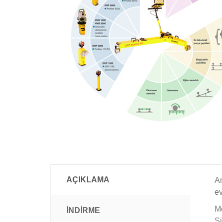
AÇIKLAMA
Am
e
Mo
İNDİRME
Si