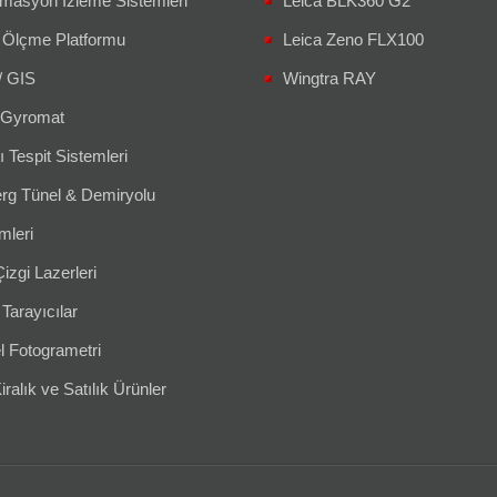
masyon İzleme Sistemleri
Leica BLK360 G2
 Ölçme Platformu
Leica Zeno FLX100
/ GIS
Wingtra RAY
Gyromat
ı Tespit Sistemleri
g Tünel & Demiryolu
leri
izgi Lazerleri
 Tarayıcılar
l Fotogrametri
iralık ve Satılık Ürünler