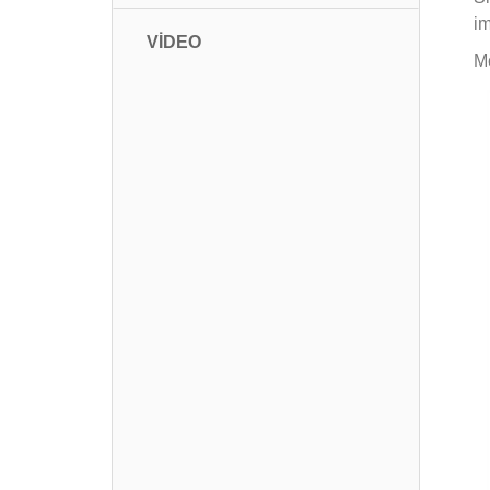
im
VİDEO
Me