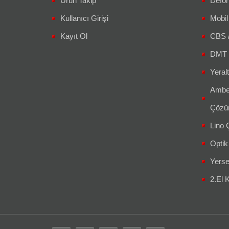
Ürün Takip
Defor
Kullanıcı Girişi
Mobil
Kayıt Ol
CBS 
DMT 
Yeralt
Amber
Çözüm
Lino Ç
Optik
Yerse
2.El K