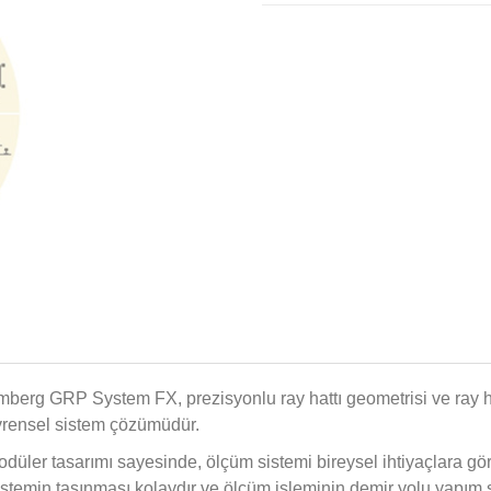
berg GRP System FX, prezisyonlu ray hattı geometrisi ve ray hat
vrensel sistem çözümüdür.
düler tasarımı sayesinde, ölçüm sistemi bireysel ihtiyaçlara gör
stemin taşınması kolaydır ve ölçüm işleminin demir yolu yapım 