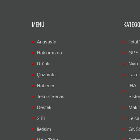
MENÜ
KATEGO
Anasayfa
Total 
Hakkımızda
GPS 
Ürünler
Nivo
Çözümler
Lazer
Haberler
İHA -
Teknik Servis
Siste
Destek
Makin
2.El
Leic
İletişim
GNSS 