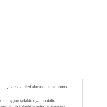
tı çevresi verileri alımında kanıtlanmış
e en uygun şekilde uyarlanabilir.
süreçlerine kolaylıkla entegre olmasına