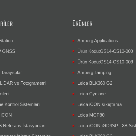
RILER
ÜRÜNLER
Station
Amberg Applications
/ GNSS
Ürün Kodu:GS14-CS10-009
Ürün Kodu:GS14-CS10-008
 Tarayıcılar
Amberg Tamping
 LiDAR ve Fotogrametri
Leica BLK360 G2
mleri
Leica Cyclone
e Kontrol Sistemleri
Leica iCON sıkıştırma
a iCON
Leica MCP80
Referans İstasyonları
Leica iCON iGD4SP - 3B Sis