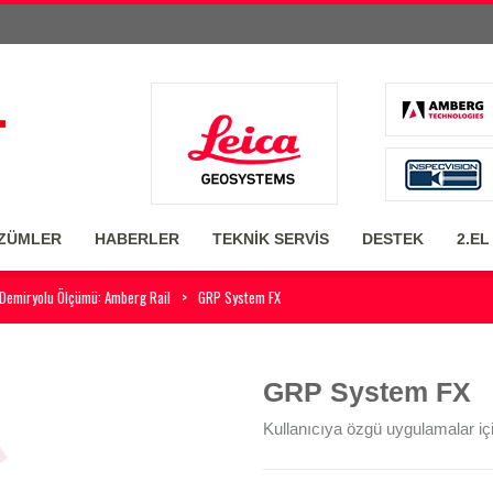
ZÜMLER
HABERLER
TEKNİK SERVİS
DESTEK
2.EL
Demiryolu Ölçümü: Amberg Rail
GRP System FX
GRP System FX
Kullanıcıya özgü uygulamalar iç