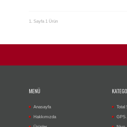
1. Sayfa 1 Ürün
MENÜ
KATEGO
Anasayfa
Total 
Hakkımızda
GPS 
Ürünler
Nivo