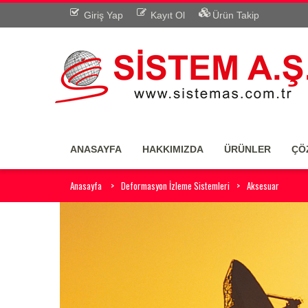
Giriş Yap
Kayıt Ol
Ürün Takip
ANASAYFA
HAKKIMIZDA
ÜRÜNLER
ÇÖ
Anasayfa
Deformasyon İzleme Sistemleri
Aksesuar