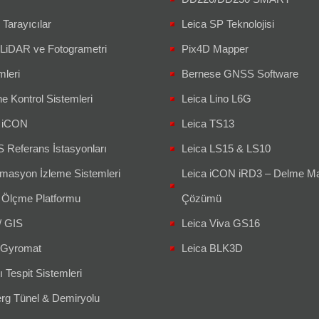
 Tarayıcılar
Leica SP Teknolojisi
 LiDAR ve Fotogrametri
Pix4D Mapper
mleri
Bernese GNSS Software
e Kontrol Sistemleri
Leica Lino L6G
a iCON
Leica TS13
Referans İstasyonları
Leica LS15 & LS10
masyon İzleme Sistemleri
Leica iCON iRD3 – Delme Ma
 Ölçme Platformu
Çözümü
/ GIS
Leica Viva GS16
Gyromat
Leica BLK3D
ı Tespit Sistemleri
g Tünel & Demiryolu