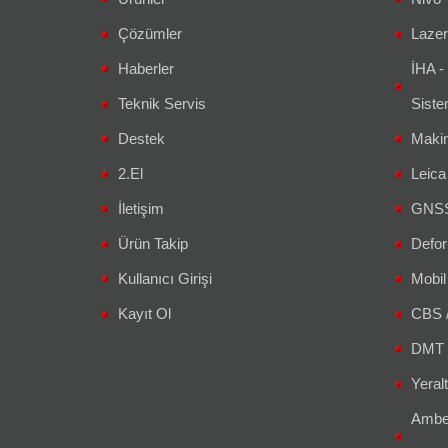
Çözümler
Lazer
Haberler
İHA -
Teknik Servis
Siste
Destek
Makin
2.El
Leic
İletişim
GNSS 
Ürün Takip
Defor
Kullanıcı Girişi
Mobil
Kayıt Ol
CBS 
DMT 
Yeralt
Amber