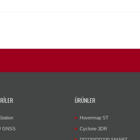
RILER
ÜRÜNLER
Station
Hovermap ST
/ GNSS
Cyclone 3DR
DD220/DD230 SMART