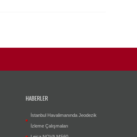
HABERLER
İstanbul Havalimanında Jeodezik
İzleme Çalışmaları
Leica NOVA MS60