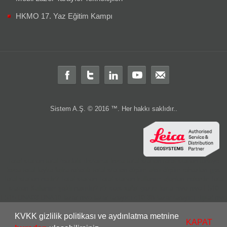
HKMO 17. Yaz Eğitim Kampı
Sistem A.Ş. © 2016 ™. Her hakkı saklıdır..
Total station
total
teodolit
distomat
leica total station
total station türkiye
leica total
layka
laika
robotik total station
ölçüm aleti
ölçüm cihazları
gps
Total station nedir?
Total station
Total station kullanım alanları nelerdir
Total
station Kullanım şekli nasıdır?
rtk
cors
sabit
gezici
leica nivo
nivo
LS10
LS15
DNA03
DNA10
lazer nivo
lazer tarayıcı
c10
3B lazer tarayıcı
dijital nivo
optik nivo
wild
wild teodolit
wild total
total aktarım
total veri transferi
total
KVKK gizlilik politikası ve aydınlatma metnine
ölçüm hatası
total station servis
total teknik servis
2.el total station
leica 2.el
KAPAT
leica 2 el
2.el total