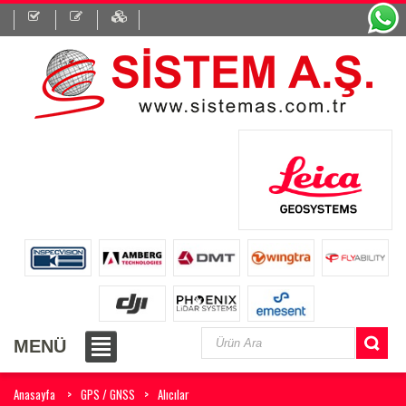
MENÜ
Anasayfa
GPS / GNSS
Alıcılar