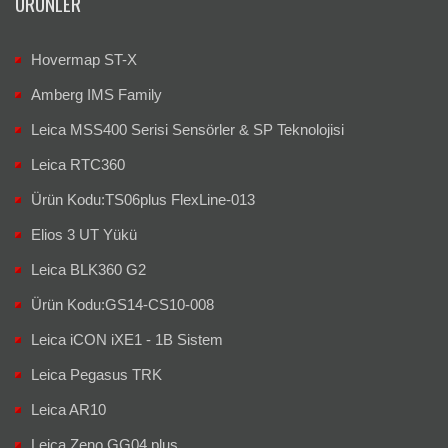
ÜRÜNLER
Hovermap ST-X
Amberg IMS Family
Leica MSS400 Serisi Sensörler & SP Teknolojisi
Leica RTC360
Ürün Kodu:TS06plus FlexLine-013
Elios 3 UT Yükü
Leica BLK360 G2
Ürün Kodu:GS14-CS10-008
Leica iCON iXE1 - 1B Sistem
Leica Pegasus TRK
Leica AR10
Leica Zeno GG04 plus