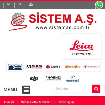
MENÜ
Anasayfa
Makine Kontrol Sistemleri
Tesviye Bıçağı