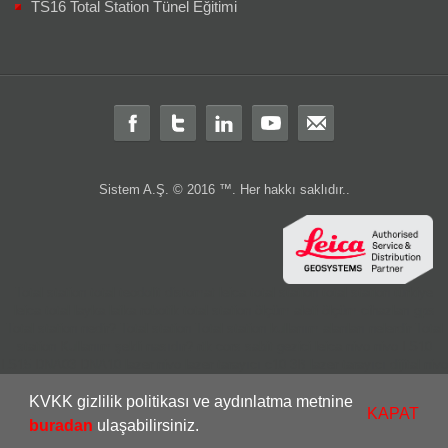
TS16 Total Station Tünel Eğitimi
Sistem A.Ş. © 2016 ™. Her hakkı saklıdır..
Total station
total
teodolit
distomat
leica total station
total station türkiye
leica total
layka
laika
robotik total station
ölçüm aleti
ölçüm cihazları
gps
Total station nedir?
Total station
Total station kullanım alanları nelerdir
Total
station Kullanım şekli nasıdır?
rtk
cors
sabit
gezici
leica nivo
nivo
LS10
LS15
DNA03
DNA10
lazer nivo
lazer tarayıcı
c10
3B lazer tarayıcı
dijital nivo
optik nivo
wild
wild teodolit
wild total
total aktarım
total veri transferi
total
KVKK gizlilik politikası ve aydınlatma metnine
ölçüm hatası
total station servis
total teknik servis
2.el total station
leica 2.el
KAPAT
leica 2 el
2.el total
buradan
ulaşabilirsiniz.