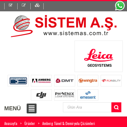
MENÜ
Anasayfa
Ürünler
Amberg Tünel & Demiryolu Çözümleri