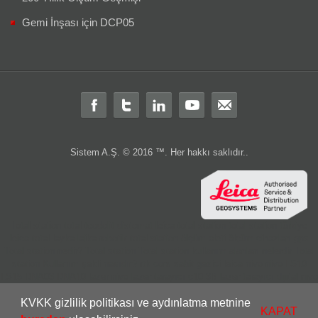
Gemi İnşası için DCP05
Sistem A.Ş. © 2016 ™. Her hakkı saklıdır..
Total station
total
teodolit
distomat
leica total station
total station türkiye
leica total
layka
laika
robotik total station
ölçüm aleti
ölçüm cihazları
gps
Total station nedir?
Total station
Total station kullanım alanları nelerdir
Total
station Kullanım şekli nasıdır?
rtk
cors
sabit
gezici
leica nivo
nivo
LS10
LS15
DNA03
DNA10
lazer nivo
lazer tarayıcı
c10
3B lazer tarayıcı
dijital nivo
optik nivo
wild
wild teodolit
wild total
total aktarım
total veri transferi
total
KVKK gizlilik politikası ve aydınlatma metnine
ölçüm hatası
total station servis
total teknik servis
2.el total station
leica 2.el
KAPAT
leica 2 el
2.el total