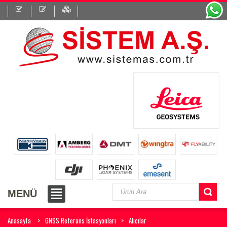
MENÜ
Anasayfa
GNSS Referans İstasyonları
Alıcılar