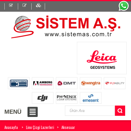
MENÜ
Anasayfa
Lino Çizgi Lazerleri
Aksesuar