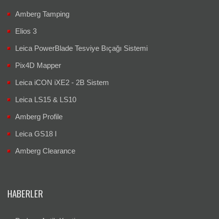
Amberg Tamping
Elios 3
Leica PowerBlade Tesviye Bıçağı Sistemi
Pix4D Mapper
Leica iCON iXE2 - 2B Sistem
Leica LS15 & LS10
Amberg Profile
Leica GS18 I
Amberg Clearance
HABERLER