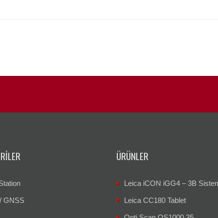
RILER
ÜRÜNLER
Station
Leica iCON iGG4 – 3B Siste
/ GNSS
Leica CC180 Tablet
Opti Scan OS1000.35