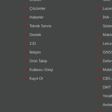
Çözümler
Lazer
Haberler
İHA -
Teknik Servis
Siste
Destek
Makin
2.El
Leic
İletişim
GNSS 
Ürün Takip
Defor
Kullanıcı Girişi
Mobil
Kayıt Ol
CBS 
DMT 
Yeralt
Amber