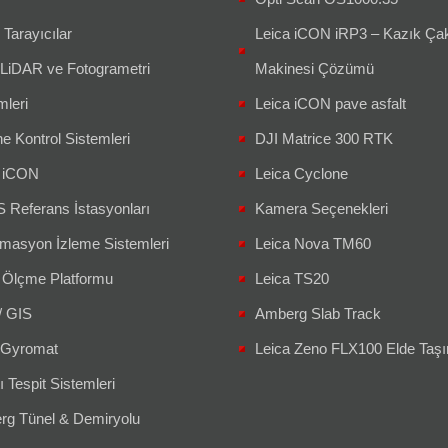
 Tarayıcılar
Leica iCON iRP3 – Kazık Ç
 LiDAR ve Fotogrametri
Makinesi Çözümü
mleri
Leica iCON pave asfalt
e Kontrol Sistemleri
DJI Matrice 300 RTK
a iCON
Leica Cyclone
Referans İstasyonları
Kamera Seçenekleri
masyon İzleme Sistemleri
Leica Nova TM60
 Ölçme Platformu
Leica TS20
/ GIS
Amberg Slab Track
Gyromat
Leica Zeno FLX100 Elde Taşın
ı Tespit Sistemleri
g Tünel & Demiryolu