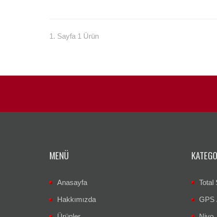
1. Sayfa 1 Ürün
MENÜ
KATEGO
Anasayfa
Total 
Hakkımızda
GPS 
Ürünler
Nivo