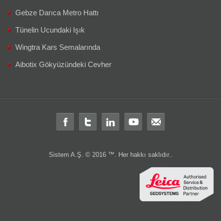
Gebze Darıca Metro Hattı
Tünelin Ucundaki Işık
Wingtra Kars Semalarında
Aibotix Gökyüzündeki Cevher
Sistem A.Ş. © 2016 ™. Her hakkı saklıdır..
Total station
total
teodolit
distomat
leica total station
total station türkiye
leica total
layka
laika
robotik total station
ölçüm aleti
ölçüm cihazları
gps