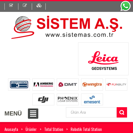
MENÜ
Anasayfa
Ürünler
Total Station
Robotik Total Station