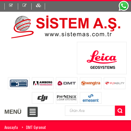
MENÜ
Anasayfa
DMT Gyromat