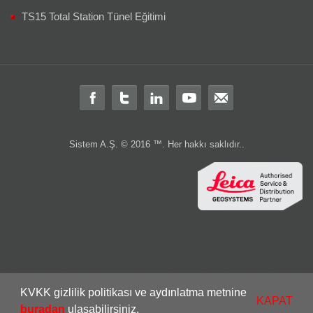
TS15 Total Station Tünel Eğitimi
Sistem A.Ş. © 2016 ™. Her hakkı saklıdır..
Total station
total
teodolit
distomat
leica total station
total station türkiye
leica total
layka
laika
robotik total station
ölçüm aleti
ölçüm cihazları
gps
Total station nedir?
Total station
Total station kullanım alanları nelerdir
Total
station Kullanım şekli nasıdır?
rtk
cors
sabit
gezici
leica nivo
nivo
LS10
LS15
DNA03
DNA10
lazer nivo
lazer tarayıcı
c10
3B lazer tarayıcı
dijital nivo
optik nivo
wild
wild teodolit
wild total
total aktarım
total veri transferi
total
KVKK gizlilik politikası ve aydınlatma metnine
ölçüm hatası
total station servis
total teknik servis
2.el total station
leica 2.el
KAPAT
leica 2 el
2.el total
buradan
ulaşabilirsiniz.