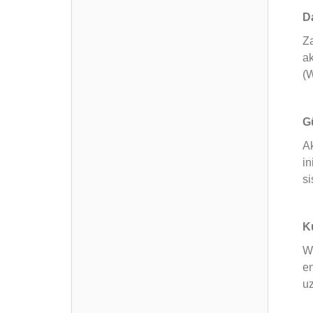
D
Za
ak
(W
G
Ak
in
si
K
Wi
en
uz