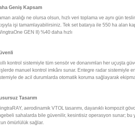
aha Geniş Kapsam
man aralığı ne olursa olsun, hızlı veri toplama ve aynı gün tesl
ışıyla işi tamamlayabilirsiniz. Tek set batarya ile 550 ha alan k
ingtraOne GEN II) %40 daha hızlı
üvenli
ıllı kontrol sistemiyle tüm sensör ve donanımları her uçuşta güv
işlerde manuel kontrol imkânı sunar. Entegre radar sistemiyle en
stemiyle de acil durumlarda otomatik koruma sağlayarak ekipman
usursuz Tasarım
ngtraRAY, aerodinamik VTOL tasarımı, dayanıklı kompozit gövde
gebeli sahalarda bile güvenilir, kesintisiz operasyon sunar; bu 
un ömürlülük sağlar.