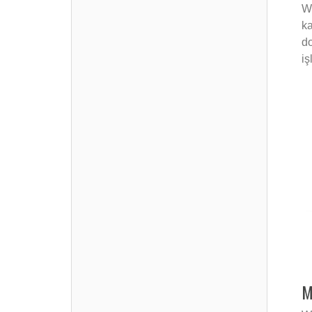
Wi
ka
do
iş
M