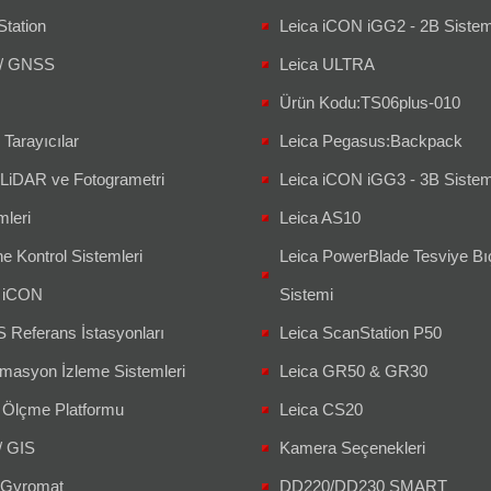
Station
Leica iCON iGG2 - 2B Siste
/ GNSS
Leica ULTRA
Ürün Kodu:TS06plus-010
 Tarayıcılar
Leica Pegasus:Backpack
 LiDAR ve Fotogrametri
Leica iCON iGG3 - 3B Siste
mleri
Leica AS10
e Kontrol Sistemleri
Leica PowerBlade Tesviye Bı
a iCON
Sistemi
Referans İstasyonları
Leica ScanStation P50
masyon İzleme Sistemleri
Leica GR50 & GR30
 Ölçme Platformu
Leica CS20
/ GIS
Kamera Seçenekleri
Gyromat
DD220/DD230 SMART