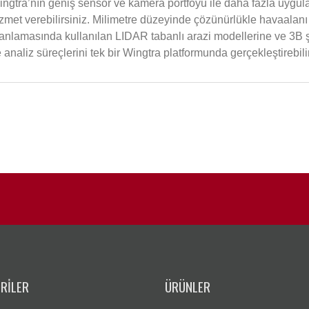
ngtra’nın geniş sensör ve kamera portföyü ile daha fazla uygula
zmet verebilirsiniz. Milimetre düzeyinde çözünürlükle havaalanı
anlamasında kullanılan LIDAR tabanlı arazi modellerine ve 3B ş
 analiz süreçlerini tek bir Wingtra platformunda gerçekleştirebilir
RILER
ÜRÜNLER