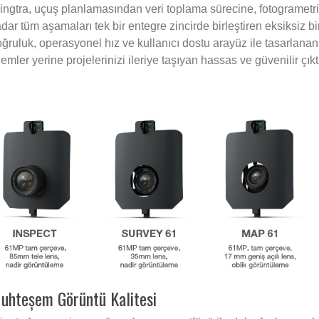
ngtra, uçuş planlamasından veri toplama sürecine, fotogramet
dar tüm aşamaları tek bir entegre zincirde birleştiren eksiksiz b
ğruluk, operasyonel hız ve kullanıcı dostu arayüz ile tasarlana
lemler yerine projelerinizi ileriye taşıyan hassas ve güvenilir çık
uhteșem Görüntü Kalitesi