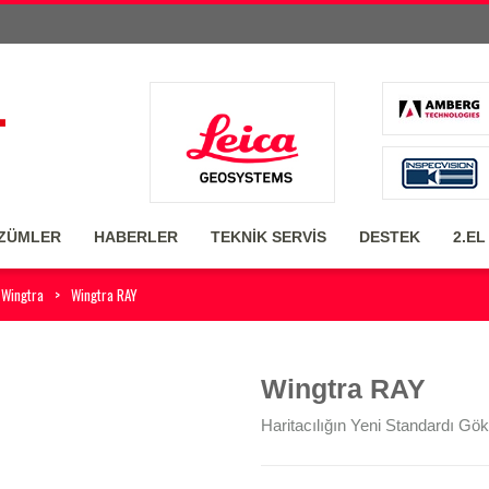
ZÜMLER
HABERLER
TEKNİK SERVİS
DESTEK
2.EL
Wingtra
Wingtra RAY
Wingtra RAY
Haritacılığın Yeni Standardı G