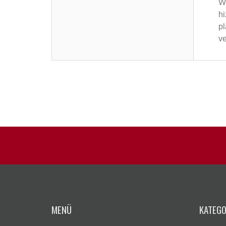
Wi
hi
pl
ve
MENÜ
KATEGO