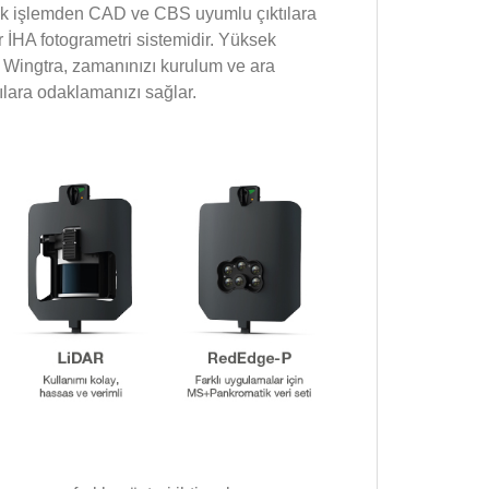
rik işlemden CAD ve CBS uyumlu çıktılara
ir İHA fotogrametri sistemidir. Yüksek
n Wingtra, zamanınızı kurulum ve ara
tılara odaklamanızı sağlar.