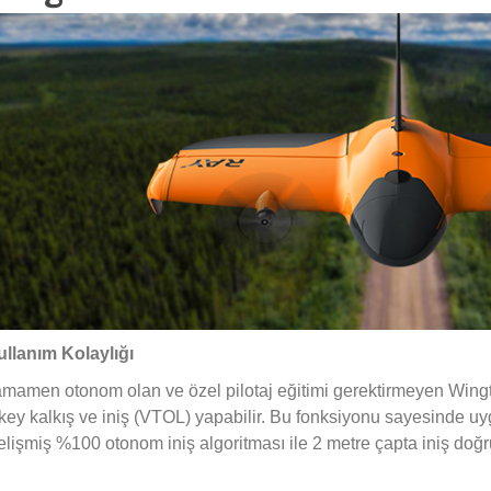
ullanım Kolaylığı
mamen otonom olan ve özel pilotaj eğitimi gerektirmeyen Wingtra,
key kalkış ve iniş (VTOL) yapabilir. Bu fonksiyonu sayesinde 
lişmiş %100 otonom iniş algoritması ile 2 metre çapta iniş doğr