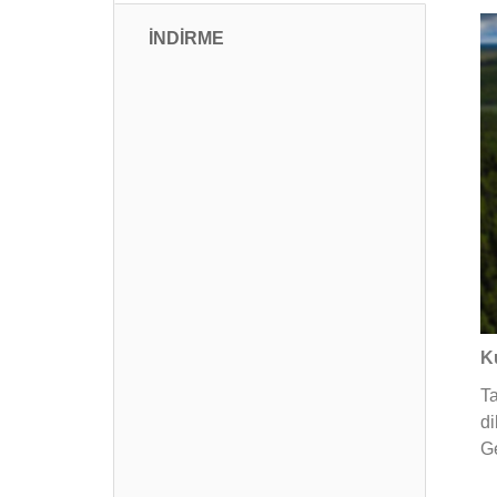
İNDİRME
K
Ta
di
Ge