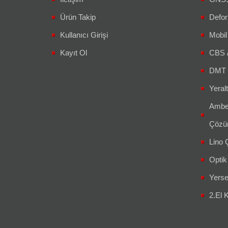
Ürün Takip
Defor
Kullanıcı Girişi
Mobil
Kayıt Ol
CBS 
DMT 
Yeralt
Amber
Çözüm
Lino Ç
Optik
Yerse
2.El K