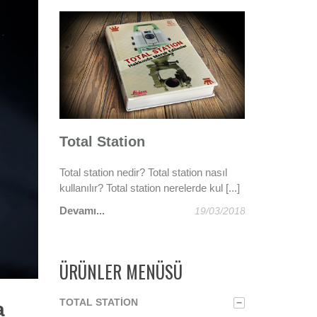
n Linyit
Total Station
Gebze Darı
Total station nedir? Total station nasıl
Tünellerin Olm
kullanılır? Total station nerelerde kul [...]
Technologies
e ekipleri,
yük...
Devamı...
Devamı...
19/03/2018
02/01/2020
ÜRÜNLER MENÜSÜ
TOTAL STATION
−
a