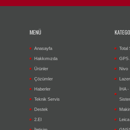
MENÜ
KATEGO
Anasayfa
Total 
Hakkımızda
GPS 
Ürünler
Nivo
Çözümler
Lazer
Haberler
İHA -
Teknik Servis
Siste
Destek
Makin
2.El
Leic
İletişim
GNSS 