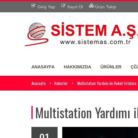
Giriş Yap
Kayıt Ol
Ürün Takip
ANASAYFA
HAKKIMIZDA
ÜRÜNLER
ÇÖ
Anasayfa
Haberler
Multistation Yardımı ile Roket Fırlatma
Multistation Yardımı i
01