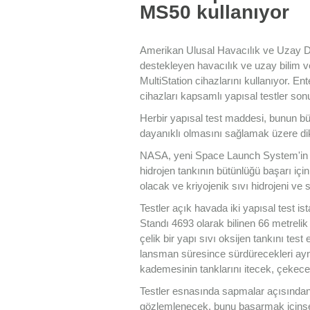
MS50 kullanıyor
Amerikan Ulusal Havacılık ve Uzay Da
destekleyen havacılık ve uzay bilim 
MultiStation cihazlarını kullanıyor. Ent
cihazları kapsamlı yapısal testler so
Herbir yapısal test maddesi, bunun b
dayanıklı olmasını sağlamak üzere dikk
NASA, yeni Space Launch System'in (S
hidrojen tankının bütünlüğü başarı için
olacak ve kriyojenik sıvı hidrojeni ve 
Testler açık havada iki yapısal test i
Standı 4693 olarak bilinen 66 metrelik
çelik bir yapı sıvı oksijen tankını tes
lansman süresince sürdürecekleri ayn
kademesinin tanklarını itecek, çekece
Testler esnasında sapmalar açısından 
gözlemlenecek, bunu başarmak içinse e