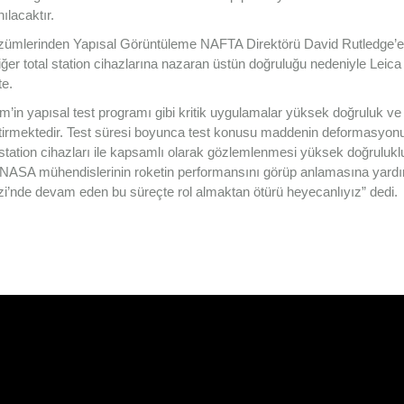
ılacaktır.
zümlerinden Yapısal Görüntüleme NAFTA Direktörü David Rutledge’e
r total station cihazlarına nazaran üstün doğruluğu nedeniyle Leic
e.
in yapısal test programı gibi kritik uygulamalar yüksek doğruluk ve
irmektedir. Test süresi boyunca test konusu maddenin deformasyon
ation cihazları ile kapsamlı olarak gözlemlenmesi yüksek doğruluklu
 NASA mühendislerinin roketin performansını görüp anlamasına yard
i’nde devam eden bu süreçte rol almaktan ötürü heyecanlıyız” dedi.