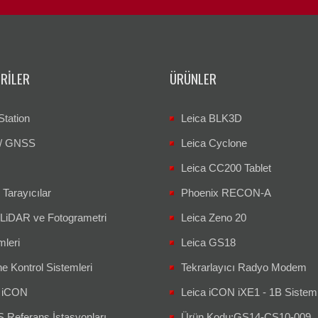
RILER
ÜRÜNLER
Station
Leica BLK3D
/ GNSS
Leica Cyclone
Leica CC200 Tablet
 Tarayıcılar
Phoenix RECON-A
 LiDAR ve Fotogrametri
Leica Zeno 20
mleri
Leica GS18
e Kontrol Sistemleri
Tekrarlayıcı Radyo Modem
a iCON
Leica iCON iXE1 - 1B Sistem
Referans İstasyonları
Ürün Kodu:GS14-CS10-009