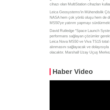
cihazı olan MultiStation cihazları kullan
Leica Geosystems’in Mühendislik Çö
NASA hem çok yönlü oluşu hem de diğe
MS50’ye yatırım yapmayı sürdürmekt
David Rutledge “Space Launch System’
performans sağlayan çözümler gerekt
Leica Nova MS50 ve Viva TS15 total st
alınmasını sağlayacak ve dolayısıyla
olacaktır. Marshall Uzay Uçuş Merkez
Haber Video