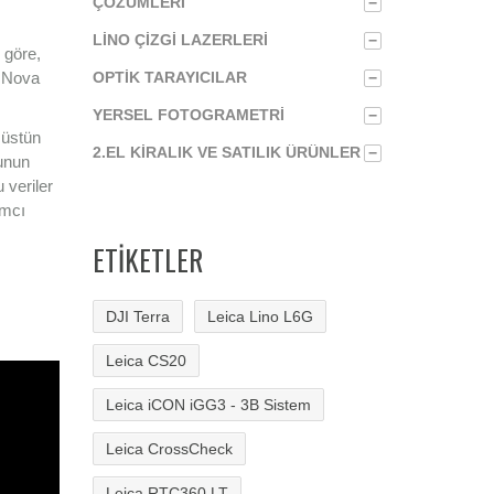
ÇÖZÜMLERI
−
LINO ÇIZGI LAZERLERI
−
 göre,
a Nova
OPTIK TARAYICILAR
−
YERSEL FOTOGRAMETRI
−
 üstün
2.EL KIRALIK VE SATILIK ÜRÜNLER
−
unun
 veriler
ımcı
ETIKETLER
DJI Terra
Leica Lino L6G
Leica CS20
Leica iCON iGG3 - 3B Sistem
Leica CrossCheck
Leica RTC360 LT