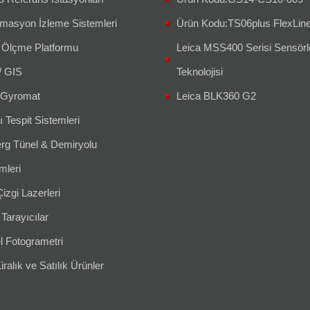
masyon İzleme Sistemleri
Ürün Kodu:TS06plus FlexLin
 Ölçme Platformu
Leica MSS400 Serisi Sensörl
/ GIS
Teknolojisi
Gyromat
Leica BLK360 G2
ı Tespit Sistemleri
g Tünel & Demiryolu
leri
izgi Lazerleri
 Tarayıcılar
l Fotogrametri
iralık ve Satılık Ürünler