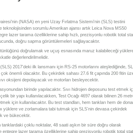
iresi’nin (NASA) en yeni Uzay Fırlatma Sistemi'nin (SLS) testini
ve teknolojisinden sorumlu Amerikan ajansı artık Leica Nova MS50
egre lazer tarama özelliklerine sahip hızlı, prezisyonlu robotik total sta
nucunda, doğru sapma görüntülemeleri sağlayacaktır.
ütünlüğünü doğrulamak ve uçuş esnasında maruz kalabileceği yüklere
atle değerlendirilmelidir.
LS) 2017'deki ilk lansmanı için RS-25 motorlarını ateşlediğinde, SL
 çok önemli olacaktır. Bu çekirdek sahası 27.6 fit çapında 200 fitin üz
sıvı oksijeni depolayacak ve motorları besleyecektir.
stasyonundan birinde yapılacaktır. Sıvı hidrojen deposunu test etmek iç
 çelik bir yapı kullanılacakken, Test Ocağı 4697 olarak bilinen 26 metr
t etmek için kullanılacaktır. Bu test standları, hem tankları hem de dona
ı yüklere ve zorlamalara tabi tutmak için SLS'nin devasa çekirdek
k ve bükecektir.
tanklardaki çoklu noktalar, 48 saati aşkın bir süre doğru olarak
ntegre lazer tarama özelliklerine sahip prezisyonlu robotik total sta