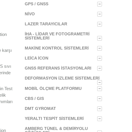
GPS / GNSS
−
NIVO
−
LAZER TARAYICILAR
−
İHA - LIDAR VE FOTOGRAMETRI
tion
SISTEMLERI
−
MAKINE KONTROL SISTEMLERI
−
 karşı
LEICA ICON
−
S sıvı
GNSS REFERANS İSTASYONLARI
−
erinde
DEFORMASYON İZLEME SISTEMLERI
−
in Test
MOBIL ÖLÇME PLATFORMU
−
elik
CBS / GIS
−
nımları
DMT GYROMAT
−
YERALTI TESPIT SISTEMLERI
−
AMBERG TÜNEL & DEMIRYOLU
tion