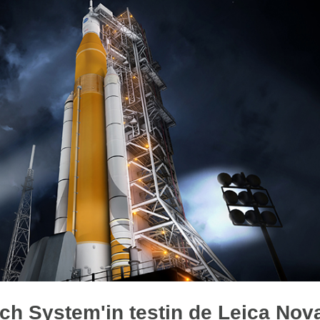
Türkiye'nin En Deri
Maden Ocağı
Polyak Eynez'in değerli ölçm
bu gururda sizin payınız bü
Devamı...
h System'in testin de Leica Nov