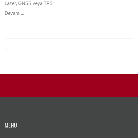
Lazer, GNSS veya TPS
Devamı...
--
MENÜ