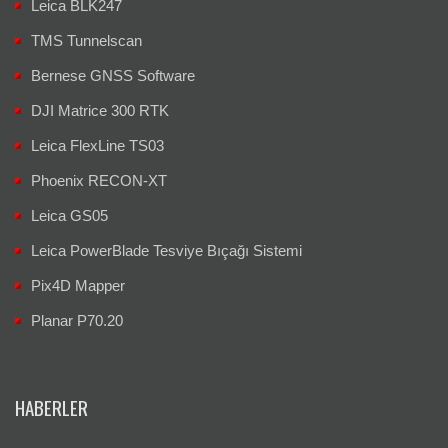
Leica BLK247
TMS Tunnelscan
Bernese GNSS Software
DJI Matrice 300 RTK
Leica FlexLine TS03
Phoenix RECON-XT
Leica GS05
Leica PowerBlade Tesviye Bıçağı Sistemi
Pix4D Mapper
Planar P70.20
HABERLER