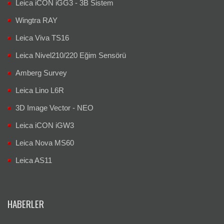
Leica iCON iGG3 - 3B Sistem
Wingtra RAY
Leica Viva TS16
Leica Nivel210/220 Eğim Sensörü
Amberg Survey
Leica Lino L6R
3D Image Vector - NEO
Leica iCON iGW3
Leica Nova MS60
Leica AS11
HABERLER