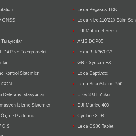
Station
Leica Pegasus TRK
/ GNSS
Leica Nivel210/220 Eğim Sen
DJI Matrice 4 Serisi
 Tarayıcılar
AMS DCP05
 LiDAR ve Fotogrametri
Leica BLK360 G2
mleri
GRP System FX
e Kontrol Sistemleri
Leica Captivate
a iCON
Leica ScanStation P50
Referans İstasyonları
Elios 3 UT Yükü
masyon İzleme Sistemleri
DJI Matrice 400
 Ölçme Platformu
Cyclone 3DR
/ GIS
Leica CS30 Tablet