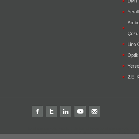
DMT 
Yeralt
Amber
Çözüm
Lino Ç
Optik
Yerse
2.El K
Total station
total
teodolit
distomat
leica total station
total stat
alanları nelerdir
Total station Kullanım şekli nasıdır?
rtk
cors
s