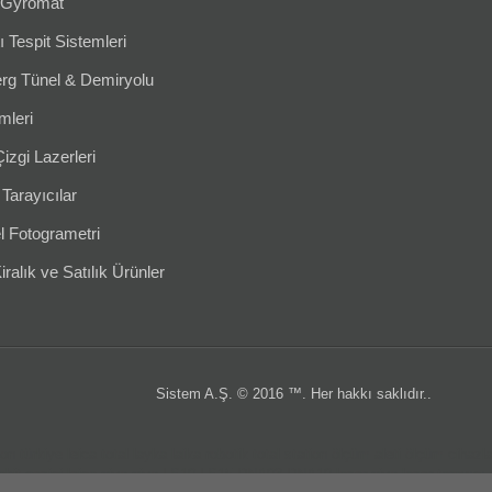
Gyromat
ı Tespit Sistemleri
g Tünel & Demiryolu
leri
izgi Lazerleri
 Tarayıcılar
l Fotogrametri
iralık ve Satılık Ürünler
Sistem A.Ş. © 2016 ™. Her hakkı saklıdır..
ion türkiye
leica total
layka
laika
robotik total station
ölçüm aleti
ölçüm cihazla
abit
gezici
leica nivo
nivo
LS10
LS15
DNA03
DNA10
lazer nivo
lazer tarayıcı