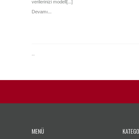
verilerinizi modell[...]
Devamı...
--
MENÜ
KATEGO