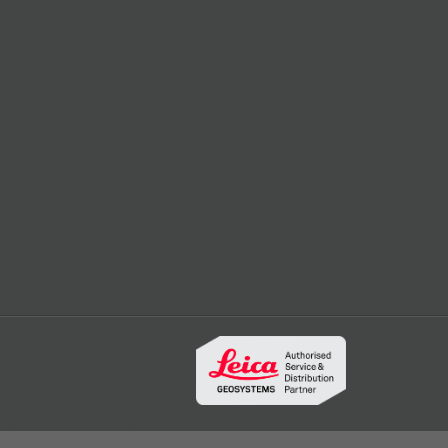
rı
gps
Total station nedir?
Total station
Total station kullanım
c10
3B lazer tarayıcı
dijital nivo
optik nivo
wild
wild teodolit