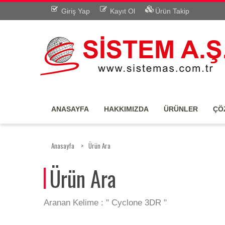
Giriş Yap
Kayıt Ol
Ürün Takip
ANASAYFA
HAKKIMIZDA
ÜRÜNLER
ÇÖ
Anasayfa
Ürün Ara
Ürün Ara
Aranan Kelime : "
Cyclone 3DR
"