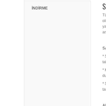
S
İNDİRME
Tü
ol
ya
ar
S
* 
ta
* 
d
* 
ta
A