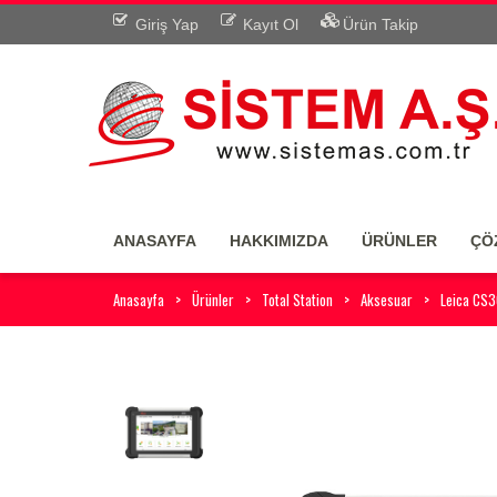
Giriş Yap
Kayıt Ol
Ürün Takip
ANASAYFA
HAKKIMIZDA
ÜRÜNLER
ÇÖ
Anasayfa
Ürünler
Total Station
Aksesuar
Leica CS3