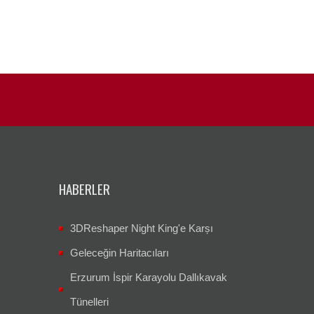
HABERLER
3DReshaper Night King'e Karșı
Geleceğin Haritacıları
Erzurum İspir Karayolu Dallıkavak
Tünelleri