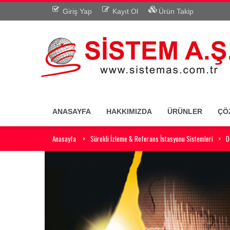
Giriş Yap
Kayıt Ol
Ürün Takip
ANASAYFA
HAKKIMIZDA
ÜRÜNLER
ÇÖ
Anasayfa
Sürekli İzleme & Referans İstasyonu Sistemleri
D