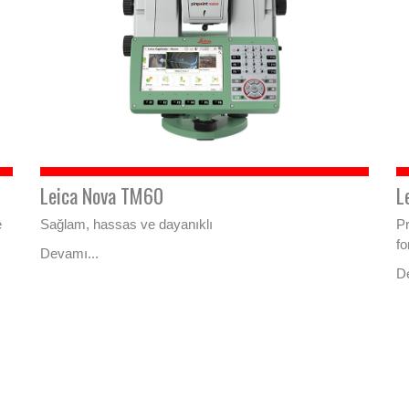
Leica Nova TM60
L
e
Sağlam, hassas ve dayanıklı
Pr
fo
Devamı...
D