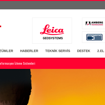
ZÜMLER
HABERLER
TEKNİK SERVİS
DESTEK
2.EL
eformasyon İzleme Sistemleri