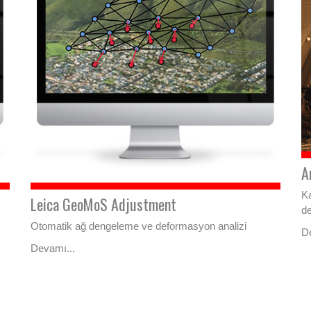
A
K
Leica GeoMoS Adjustment
de
Otomatik ağ dengeleme ve deformasyon analizi
D
Devamı...