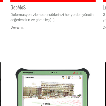
GeoMoS
L
Deformasyon izleme sensörlerinizi her yerden yönetin,
GN
değerlendirin ve görselleş[...]
ya
Devamı...
D