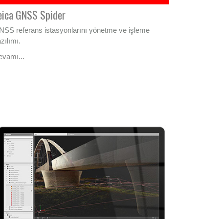
eica GNSS Spider
SS referans istasyonlarını yönetme ve işleme
zılımı.
evamı...