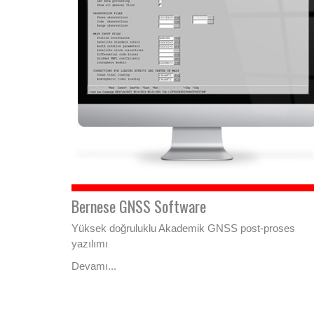
Bernese GNSS Software
Yüksek doğruluklu Akademik GNSS post-proses
yazılımı
Devamı...