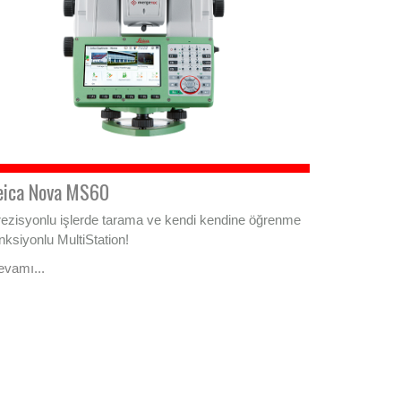
eica Nova MS60
ezisyonlu işlerde tarama ve kendi kendine öğrenme
nksiyonlu MultiStation!
evamı...