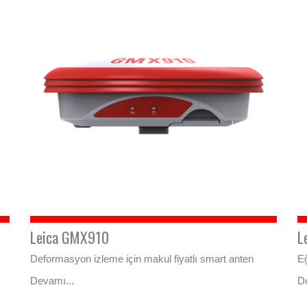
Leica GMX910
L
Deformasyon izleme için makul fiyatlı smart anten
Eğ
Devamı...
D