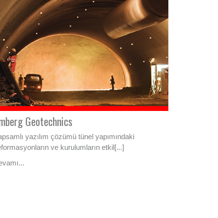
mberg Geotechnics
apsamlı yazılım çözümü tünel yapımındaki
formasyonların ve kurulumların etkil[...]
evamı...