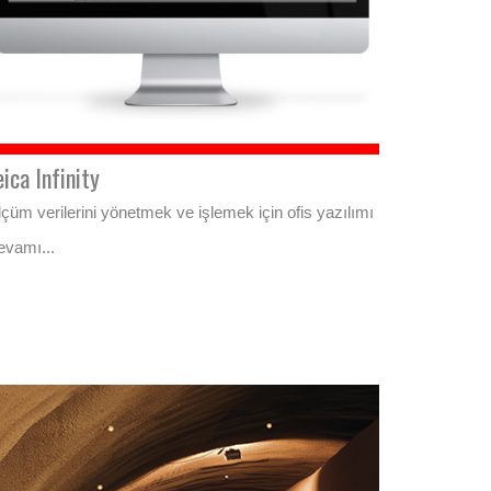
eica Infinity
çüm verilerini yönetmek ve işlemek için ofis yazılımı
evamı...